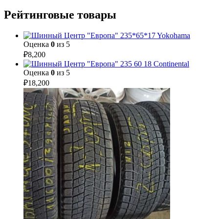
Рейтинговые товары
235*65*17 Yokohama
Оценка
0
из 5
₽
8,200
235 60 18 Continental
Оценка
0
из 5
₽
18,200