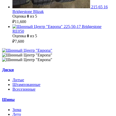
215 65 16
Bridgestone Blizak
Оценка
0
из 5
₽
11,600
225-50-17 Bridgestone
RE050
Оценка
0
из 5
₽
7,600
Диски
Литые
Штампованные
Всесезонные
Шины
Зима
Лето