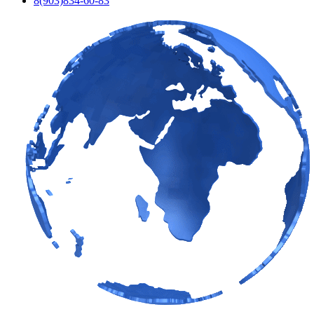
8(903)834-60-83