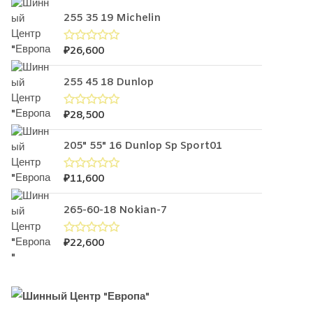
255 35 19 Michelin
₽
26,600
О
ц
е
255 45 18 Dunlop
н
к
а
0
₽
28,500
О
и
ц
з
е
5
205" 55" 16 Dunlop Sp Sport01
н
к
а
0
₽
11,600
О
и
ц
з
е
5
265-60-18 Nokian-7
н
к
а
0
₽
22,600
О
и
ц
з
е
5
н
к
а
0