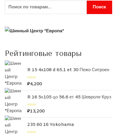
Поиск
Рейтинговые товары
R 15 4x108 d 65.1 et 30 Пежо Ситроен
₽
4,200
О
ц
е
R 16 5х105 цо 56.6 ет 45 Шевроле Круз
н
к
а
0
₽
13,200
О
и
ц
з
е
5
235 60 16 Yokohama
н
к
а