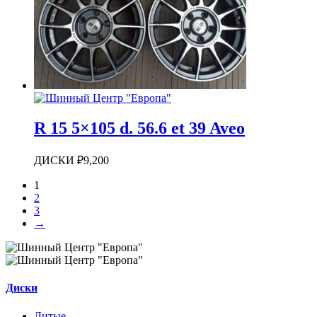
R 15 5×105 d. 56.6 et 39 Aveo
ДИСКИ
₽
9,200
1
2
3
→
Диски
Литые