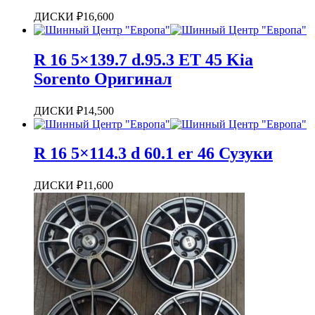
ДИСКИ
₽
16,600
R 16 5×139.7 d.95.3 ET 45 Kia
Sorento Оригинал
ДИСКИ
₽
14,500
R 16 5×114.3 d 60.1 er 46 Сузуки
ДИСКИ
₽
11,600