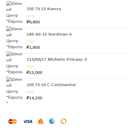
205 70 15 Kumxo
₽
6,800
О
ц
е
н
185-60-15 Nordman-4
к
а
0
₽
2,800
О
и
ц
з
е
5
н
215/60/17 Michelin Primasy-3
к
а
0
₽
15,000
О
и
ц
з
е
5
н
205 75 16 С Continental
к
а
0
₽
14,200
О
и
ц
з
е
5
н
к
а
0
и
з
5