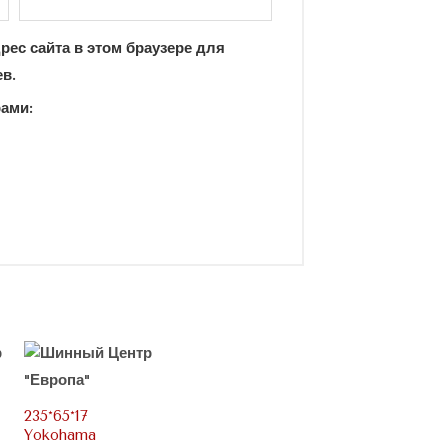
рес сайта в этом браузере для
в.
рами:
235*65*17
Yokohama