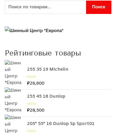
Поиск
Рейтинговые товары
255 35 19 Michelin
₽
26,600
О
ц
е
255 45 18 Dunlop
н
к
а
0
₽
28,500
О
и
ц
з
е
5
205" 55" 16 Dunlop Sp Sport01
н
к
а