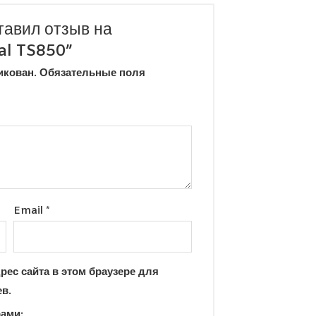
тавил отзыв на
al TS850”
икован.
Обязательные поля
Email
*
рес сайта в этом браузере для
в.
рами: