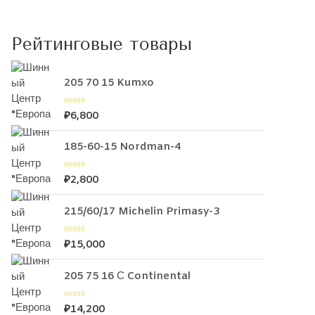
Рейтинговые товары
205 70 15 Kumxo
₽
6,800
О
ц
е
185-60-15 Nordman-4
н
к
а
0
₽
2,800
О
и
ц
з
е
5
215/60/17 Michelin Primasy-3
н
к
а
0
₽
15,000
О
и
ц
з
е
5
205 75 16 С Continental
н
к
а
0
₽
14,200
О