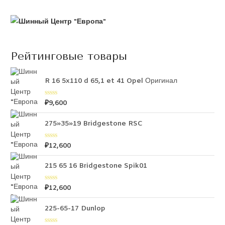
Рейтинговые товары
R 16 5x110 d 65,1 et 41 Opel Оригинал
₽
9,600
О
ц
е
н
275»35»19 Bridgestone RSC
к
а
0
₽
12,600
О
и
ц
з
е
5
н
215 65 16 Bridgestone Spik01
к
а
0
₽
12,600
О
и
ц
з
е
5
н
225-65-17 Dunlop
к
а