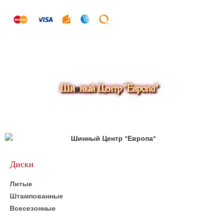
н
к
а
0
и
з
5
Диски
Литые
Штампованные
Всесезонные