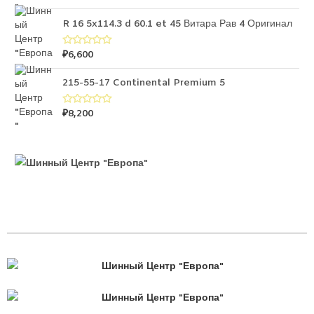
ц
з
е
5
н
R 16 5x114.3 d 60.1 et 45 Витара Рав 4 Оригинал
к
а
0
₽
6,600
О
и
ц
з
е
5
н
215-55-17 Continental Premium 5
к
а
0
₽
8,200
О
и
ц
з
е
5
н
к
а
0
и
з
5