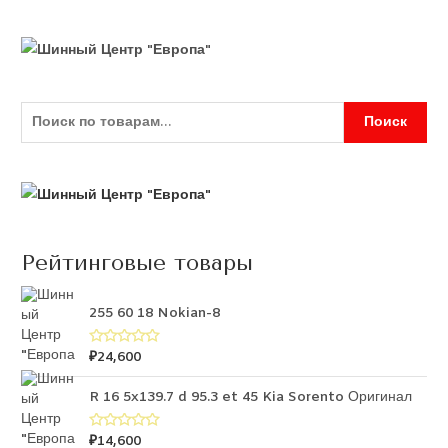
Поиск
Рейтинговые товары
255 60 18 Nokian-8
₽
24,600
О
ц
е
н
R 16 5x139.7 d 95.3 et 45 Kia Sorento Оригинал
к
а
0
₽
14,600
О
и