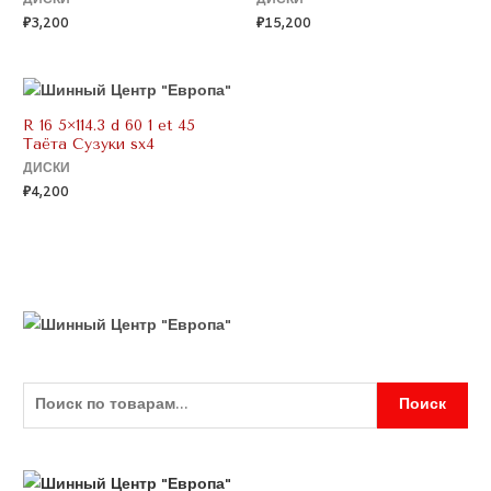
ДИСКИ
ДИСКИ
₽
3,200
₽
15,200
R 16 5×114.3 d 60 1 et 45
Таëта Сузуки sx4
ДИСКИ
₽
4,200
Поиск