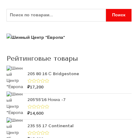
Поиск
Рейтинговые товары
205 80 16 С Bridgestone
₽
17,200
О
ц
е
н
205'55'16 Нокиа -7
к
а
0
₽
14,600
О
и
ц
з
е
5
н
235 55 17 Continental
к
а
0