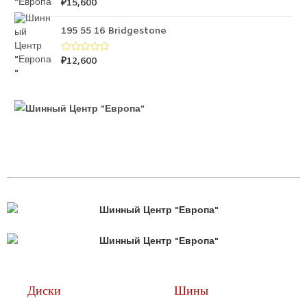
₽
15,600
О
и
ц
з
е
5
н
195 55 16 Bridgestone
к
а
0
₽
12,600
О
и
ц
з
е
5
н
к
а
0
и
з
5
Диски
Шины